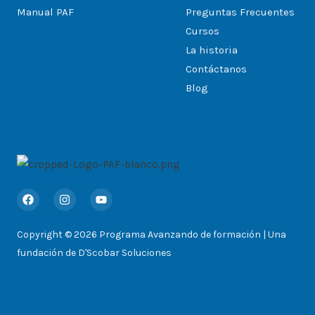
Manual PAF
Preguntas Frecuentes
Cursos
La historia
Contáctanos
Blog
F
I
Y
a
n
o
c
s
u
e
t
t
Copyright © 2026 Programa Avanzando de formación | Una
b
a
u
o
g
b
fundación de D'Scobar Soluciones
o
r
e
k
a
m