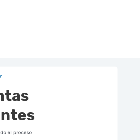
?
ntas
entes
do el proceso