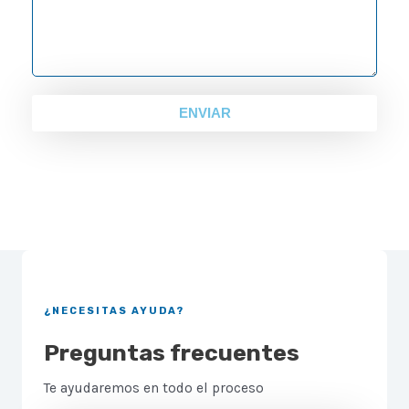
s
u
a
m
g
b
e
e
ENVIAR
r
¿NECESITAS AYUDA?
Preguntas frecuentes
Te ayudaremos en todo el proceso