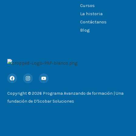
Cursos
La historia
Contáctanos
Blog
F
I
Y
a
n
o
c
s
u
e
t
t
Copyright © 2026 Programa Avanzando de formación | Una
b
a
u
o
g
b
fundación de D'Scobar Soluciones
o
r
e
k
a
m