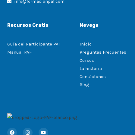
info@formacionpaf.com
Recursos Gratis
Nevega
Guía del Participante PAF
Inicio
Manual PAF
Preguntas Frecuentes
Cursos
La historia
Contáctanos
Blog
F
I
Y
a
n
o